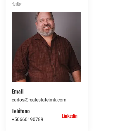
Realtor
Email
carlos@realestatejmk.com
Teléfono
Linkedin
+50660190789