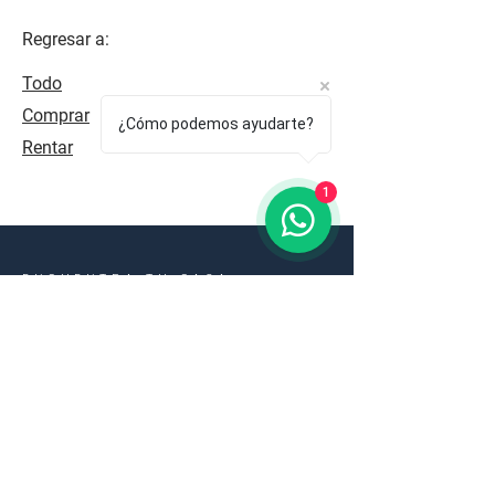
Regresar a:
Todo
Comprar
¿Cómo podemos ayudarte?
Rentar
1
ENCUENTRA TU CASA
Consulte las propiedades que
tenemos disponibles, ya sea
residencial, comercial y como
opciones de inversión.