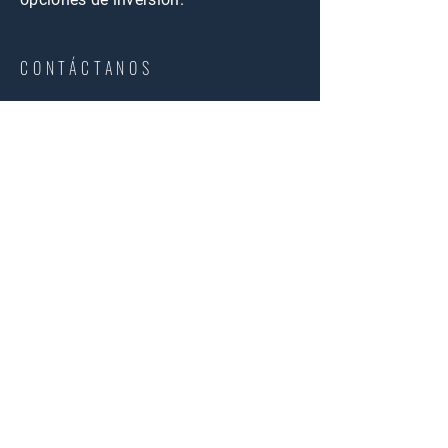
CONTÁCTANOS
Nombre
Email
Comprar
Me interesa:
Rentar
Otro
Mensaje